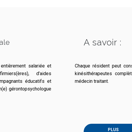
A savoir :
ale
entièrement salariée et
Chaque résident peut cons
miers(ères), d’aides
kinésithérapeutes complè
ompagnants éducatifs et
médecin traitant.
un(e) gérontopsychologue
PLUS